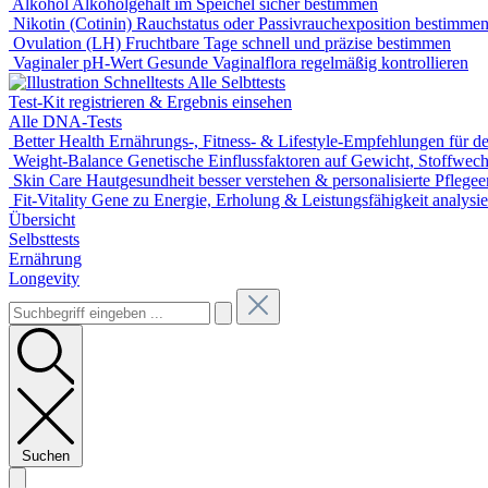
Alkohol
Alkoholgehalt im Speichel sicher bestimmen
Nikotin (Cotinin)
Rauchstatus oder Passivrauchexposition bestimme
Ovulation (LH)
Fruchtbare Tage schnell und präzise bestimmen
Vaginaler pH-Wert
Gesunde Vaginalflora regelmäßig kontrollieren
Alle Selbttests
Test-Kit registrieren & Ergebnis einsehen
Alle DNA-Tests
Better Health
Ernährungs-, Fitness- & Lifestyle-Empfehlungen für de
Weight-Balance
Genetische Einflussfaktoren auf Gewicht, Stoffwec
Skin Care
Hautgesundheit besser verstehen & personalisierte Pflege
Fit-Vitality
Gene zu Energie, Erholung & Leistungsfähigkeit analysie
Übersicht
Selbsttests
Ernährung
Longevity
Suchen