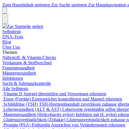
Zum Hauptinhalt springen
Zur Suche springen
Zur Hauptnavigation 
Selbsttests
DNA-Tests
Blog
Über Uns
Themen
Nährstoff- & Vitamin-Checks
Verdauung & Stoffwechsel
Frauengesundheit
Männergesundheit
Infektionen
Sucht & Substanzkontrolle
Alle Selbttests
Vitamin D
Spiegel überprüfen und Versorgung erkennen
Eisen (Ferritin)
Eisenspeicher kontrollieren und Mangel erkennen
Schilddrüse (TSH)
TSH-Hormonhaushalt zuverlässig zuhause überp
Lebergesundheit (ALT & AST)
Leberwerte regelmäßig selbst überpr
Magengesundheit (Helicobacter pylori)
Infektion mit H. pylori erken
Glutenunverträglichkeit (Zöliakie)
Glutenunverträglichkeit zuhause 
Prostata (PSA)
Frühzeitig Anzeichen von Veränderungen erkennen