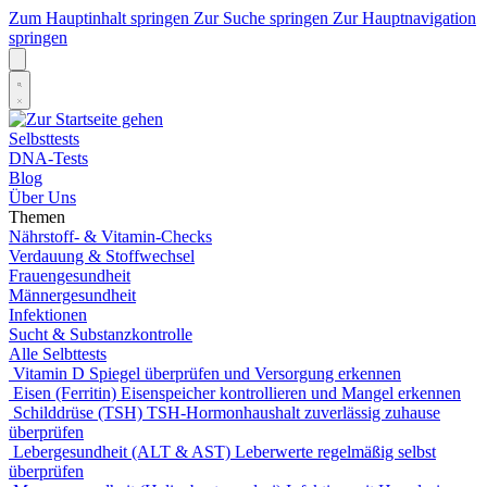
Zum Hauptinhalt springen
Zur Suche springen
Zur Hauptnavigation
springen
Selbsttests
DNA-Tests
Blog
Über Uns
Themen
Nährstoff- & Vitamin-Checks
Verdauung & Stoffwechsel
Frauengesundheit
Männergesundheit
Infektionen
Sucht & Substanzkontrolle
Alle Selbttests
Vitamin D
Spiegel überprüfen und Versorgung erkennen
Eisen (Ferritin)
Eisenspeicher kontrollieren und Mangel erkennen
Schilddrüse (TSH)
TSH-Hormonhaushalt zuverlässig zuhause
überprüfen
Lebergesundheit (ALT & AST)
Leberwerte regelmäßig selbst
überprüfen