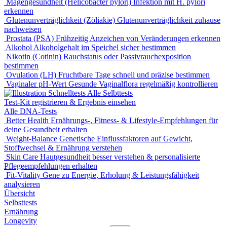
Magengesundheit (Helicobacter pylori)
Infektion mit H. pylori
erkennen
Glutenunverträglichkeit (Zöliakie)
Glutenunverträglichkeit zuhause
nachweisen
Prostata (PSA)
Frühzeitig Anzeichen von Veränderungen erkennen
Alkohol
Alkoholgehalt im Speichel sicher bestimmen
Nikotin (Cotinin)
Rauchstatus oder Passivrauchexposition
bestimmen
Ovulation (LH)
Fruchtbare Tage schnell und präzise bestimmen
Vaginaler pH-Wert
Gesunde Vaginalflora regelmäßig kontrollieren
Alle Selbttests
Test-Kit registrieren & Ergebnis einsehen
Alle DNA-Tests
Better Health
Ernährungs-, Fitness- & Lifestyle-Empfehlungen für
deine Gesundheit erhalten
Weight-Balance
Genetische Einflussfaktoren auf Gewicht,
Stoffwechsel & Ernährung verstehen
Skin Care
Hautgesundheit besser verstehen & personalisierte
Pflegeempfehlungen erhalten
Fit-Vitality
Gene zu Energie, Erholung & Leistungsfähigkeit
analysieren
Übersicht
Selbsttests
Ernährung
Longevity