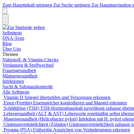
Zum Hauptinhalt springen
Zur Suche springen
Zur Hauptnavigation 
Selbsttests
DNA-Tests
Blog
Über Uns
Themen
Nährstoff- & Vitamin-Checks
Verdauung & Stoffwechsel
Frauengesundheit
Männergesundheit
Infektionen
Sucht & Substanzkontrolle
Alle Selbttests
Vitamin D
Spiegel überprüfen und Versorgung erkennen
Eisen (Ferritin)
Eisenspeicher kontrollieren und Mangel erkennen
Schilddrüse (TSH)
TSH-Hormonhaushalt zuverlässig zuhause überp
Lebergesundheit (ALT & AST)
Leberwerte regelmäßig selbst überpr
Magengesundheit (Helicobacter pylori)
Infektion mit H. pylori erken
Glutenunverträglichkeit (Zöliakie)
Glutenunverträglichkeit zuhause 
Prostata (PSA)
Frühzeitig Anzeichen von Veränderungen erkennen